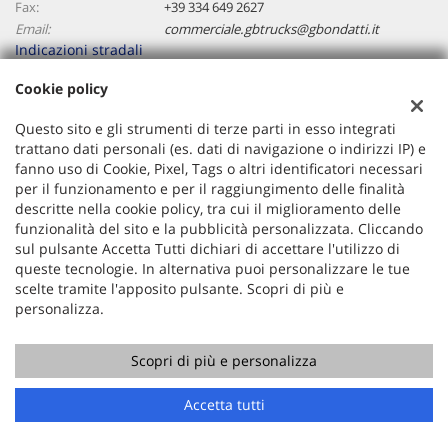
Fax:
+39 334 649 2627
Email:
commerciale.gbtrucks@gbondatti.it
Indicazioni stradali
Cookie policy
Dati fiscali:
Questo sito e gli strumenti di terze parti in esso integrati
Gb Trucks Srl
trattano dati personali (es. dati di navigazione o indirizzi IP) e
Via Praga, 1, Paliano (FR)
fanno uso di Cookie, Pixel, Tags o altri identificatori necessari
C.F/P.IVA:
02669460608
per il funzionamento e per il raggiungimento delle finalità
descritte nella cookie policy, tra cui il miglioramento delle
Registro delle imprese:
FR
funzionalità del sito e la pubblicità personalizzata. Cliccando
sul pulsante Accetta Tutti dichiari di accettare l'utilizzo di
queste tecnologie. In alternativa puoi personalizzare le tue
scelte tramite l'apposito pulsante. Scopri di più e
personalizza.
Scopri di più e personalizza
Copyright © 2026 GestionaleAuto.com S.r.l., Tutti i diritti
riservati -
Leggi l'informativa sulla privacy
-
Cookie Policy
Accetta tutti
Sito creato da:
GestionaleAuto.com