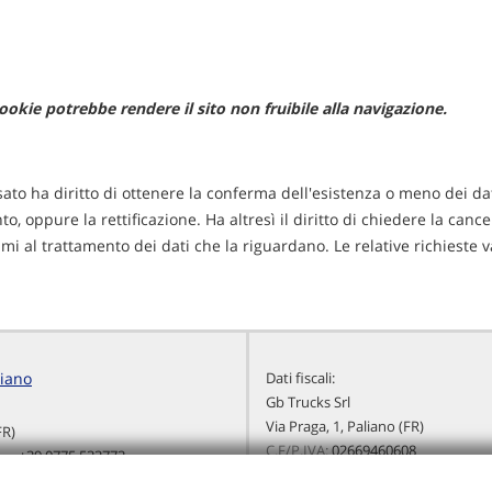
ookie potrebbe rendere il sito non fruibile alla navigazione.
ssato ha diritto di ottenere la conferma dell'esistenza o meno dei da
o, oppure la rettificazione. Ha altresì il diritto di chiedere la can
timi al trattamento dei dati che la riguardano. Le relative richieste v
liano
Dati fiscali:
Gb Trucks Srl
Via Praga, 1, Paliano (FR)
FR)
C.F/P.IVA:
02669460608
+39 0775 533773
Registro delle imprese:
FR
+39 335 108 1978