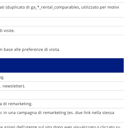
ati (duplicato di ga_*_rental_comparables, utilizzato per motivi
 visite.
in base alle preferenze di visita.
ng.
. newsletter).
a di remarketing.
lic in una campagna di remarketing (es. due link nella stessa
 azioni dell'utente sul sito dopo aver visualizzato o cliccato su