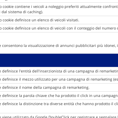
 cookie contiene i veicoli a noleggio preferiti attualmente confront
i dal sistema di caching).
 cookie definisce un elenco di veicoli visitati.
 cookie definisce un elenco di veicoli con il conteggio del numero di
i e consentono la visualizzazione di annunci pubblicitari più idonei, 
 definisce l'entità dell'inserzionista di una campagna di remarketi
 definisce il mezzo utilizzato per una campagna di remarketing (es
e definisce il nome della campagna di remarketing.
 definisce la parola chiave che ha prodotto il click in una campagn
 definisce la distinzione tra diverse entità che hanno prodotto il c
 viene utilizzato da Google DoubleClick per registrare e segnalare le