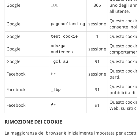
Google
365
uno degli ann
IDE
all'utente.
Questo cookie
Google
sessione
pagead/landing
consente inol
Google
1
Questo cookie
test_cookie
Questo cookie
ads/ga-
Google
sessione
comportamento
audiences
Google
91
Questo cookie 
_gcl_au
Questo cookie
Facebook
sessione
tr
parti.
Questo cookie
Facebook
91
_fbp
pubblicità di 
Questo cookie
Facebook
91
fr
Web, su siti 
RIMOZIONE DEI COOKIE
La maggioranza dei browser è inizialmente impostata per accettar