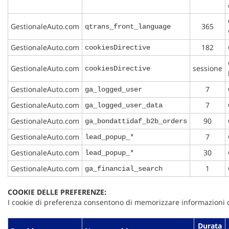
GestionaleAuto.com
365
qtrans_front_language
GestionaleAuto.com
182
cookiesDirective
GestionaleAuto.com
sessione
cookiesDirective
GestionaleAuto.com
7
ga_logged_user
GestionaleAuto.com
7
ga_logged_user_data
GestionaleAuto.com
90
ga_bondattidaf_b2b_orders
GestionaleAuto.com
7
lead_popup_*
GestionaleAuto.com
30
lead_popup_*
GestionaleAuto.com
1
ga_financial_search
COOKIE DELLE PREFERENZE:
I cookie di preferenza consentono di memorizzare informazioni che
Durata