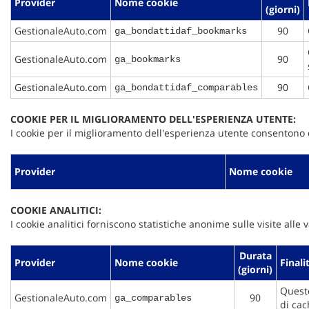
Provider
Nome cookie
(giorni)
GestionaleAuto.com
90
ga_bondattidaf_bookmarks
GestionaleAuto.com
90
ga_bookmarks
GestionaleAuto.com
90
ga_bondattidaf_comparables
COOKIE PER IL MIGLIORAMENTO DELL'ESPERIENZA UTENTE:
I cookie per il miglioramento dell'esperienza utente consentono d
Provider
Nome cookie
COOKIE ANALITICI:
I cookie analitici forniscono statistiche anonime sulle visite alle 
Durata
Provider
Nome cookie
Finali
(giorni)
Questo
GestionaleAuto.com
90
ga_comparables
di cac