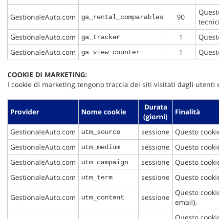
Questo
GestionaleAuto.com
90
ga_rental_comparables
tecnic
GestionaleAuto.com
1
Questo
ga_tracker
GestionaleAuto.com
1
Questo
ga_view_counter
COOKIE DI MARKETING:
I cookie di marketing tengono traccia dei siti visitati dagli utent
Durata
Provider
Nome cookie
Finalità
(giorni)
GestionaleAuto.com
sessione
Questo cookie
utm_source
GestionaleAuto.com
sessione
Questo cookie
utm_medium
GestionaleAuto.com
sessione
Questo cooki
utm_campaign
GestionaleAuto.com
sessione
Questo cookie
utm_term
Questo cookie
GestionaleAuto.com
sessione
utm_content
email).
Questo cookie