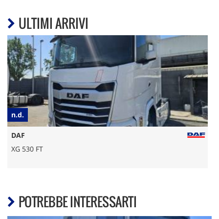
ULTIMI ARRIVI
n.d.
€
DAF
XG 530 FT
POTREBBE INTERESSARTI