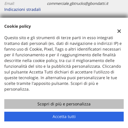
Email:
commerciale.gbtrucks@gbondatti.it
Indicazioni stradali
Cookie policy
Dati fiscali:
Gb Trucks Srl
Questo sito e gli strumenti di terze parti in esso integrati
Via Praga, 1, Paliano (FR)
trattano dati personali (es. dati di navigazione o indirizzi IP) e
C.F/P.IVA:
02669460608
fanno uso di Cookie, Pixel, Tags o altri identificatori necessari
per il funzionamento e per il raggiungimento delle finalità
Registro delle imprese:
FR
descritte nella cookie policy, tra cui il miglioramento delle
funzionalità del sito e la pubblicità personalizzata. Cliccando
sul pulsante Accetta Tutti dichiari di accettare l'utilizzo di
queste tecnologie. In alternativa puoi personalizzare le tue
scelte tramite l'apposito pulsante. Scopri di più e
personalizza.
Scopri di più e personalizza
Copyright © 2026 GestionaleAuto.com S.r.l., Tutti i diritti
riservati -
Leggi l'informativa sulla privacy
-
Cookie Policy
Chiama
Contatta un consulente
Accetta tutti
Sito creato da:
GestionaleAuto.com