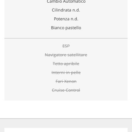
Cambio Automatico
Cilindrata n.d.
Potenza n.d.
Bianco pastello
ESP
Navigatore satellitare
Tetto apribile
Interni in pelle
Fari Xenon
Cruise Control