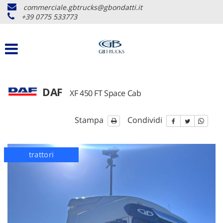
commerciale.gbtrucks@gbondatti.it
+39 0775 533773
DAF
XF 450 FT Space Cab
Stampa
Condividi
disponibile
trattori
disponib