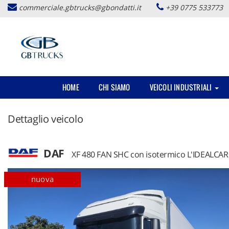
commerciale.gbtrucks@gbondatti.it
+39 0775 533773
HOME
CHI SIAMO
VEICOLI INDUSTRIALI
Dettaglio veicolo
DAF
XF 480 FAN SHC con isotermico L'IDEALCAR
nuova
motrici
disponib