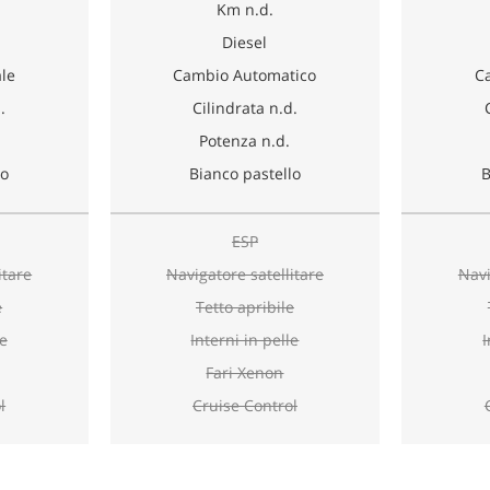
Km n.d.
Diesel
le
Cambio Automatico
C
.
Cilindrata n.d.
Potenza n.d.
lo
Bianco pastello
B
ESP
itare
Navigatore satellitare
Navi
e
Tetto apribile
le
Interni in pelle
I
Fari Xenon
l
Cruise Control