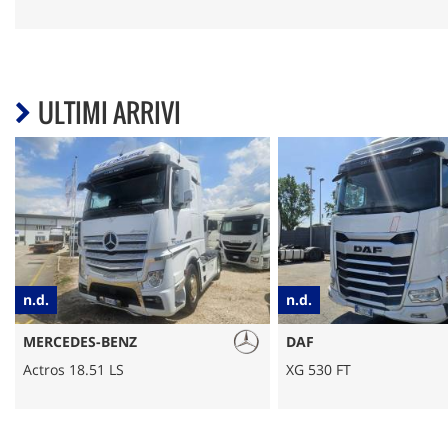
ULTIMI ARRIVI
n.d.
€ 14.000
DAF
SCANIA
XG 530 FT
R560 LA4X2 MNA