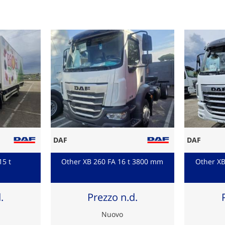
DAF
DAF
15 t
Other XB 260 FA 16 t 3800 mm
Other XB
.
Prezzo n.d.
Nuovo