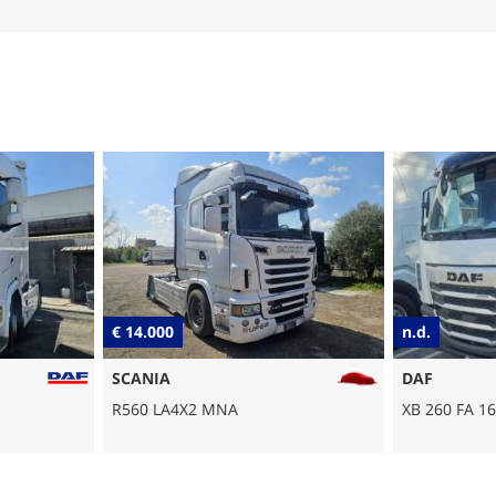
n.d.
n.d.
DAF
DAF
XB 260 FA 16 t 3800 mm
XF 530 FAN