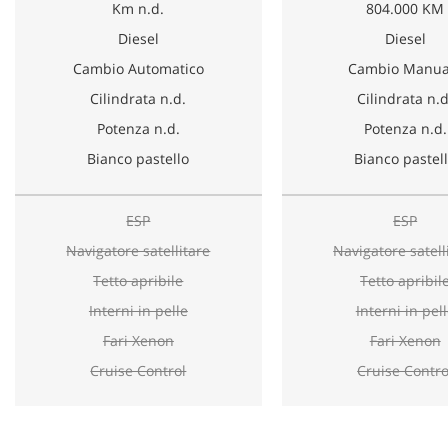
Km n.d.
804.000 KM
Diesel
Diesel
Cambio Automatico
Cambio Manua
Cilindrata n.d.
Cilindrata n.d
Potenza n.d.
Potenza n.d.
Bianco pastello
Bianco pastel
ESP
ESP
Navigatore satellitare
Navigatore satell
Tetto apribile
Tetto apribil
Interni in pelle
Interni in pel
Fari Xenon
Fari Xenon
Cruise Control
Cruise Contro