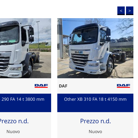
<
>
DAF
 290 FA 14 t 3800 mm
Other XB 310 FA 18 t 4150 mm
Prezzo n.d.
Prezzo n.d.
Nuovo
Nuovo