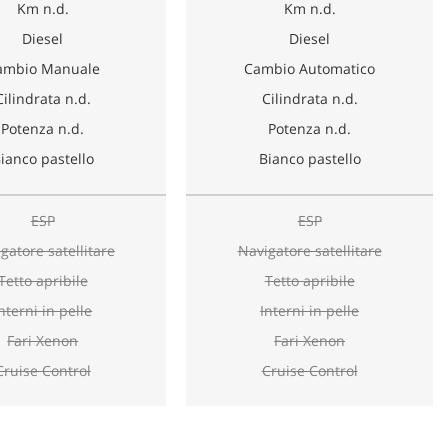
Km n.d.
Km n.d.
Diesel
Diesel
ambio Manuale
Cambio Automatico
Cilindrata n.d.
Cilindrata n.d.
Potenza n.d.
Potenza n.d.
ianco pastello
Bianco pastello
ESP
ESP
gatore satellitare
Navigatore satellitare
Tetto apribile
Tetto apribile
nterni in pelle
Interni in pelle
Fari Xenon
Fari Xenon
Cruise Control
Cruise Control