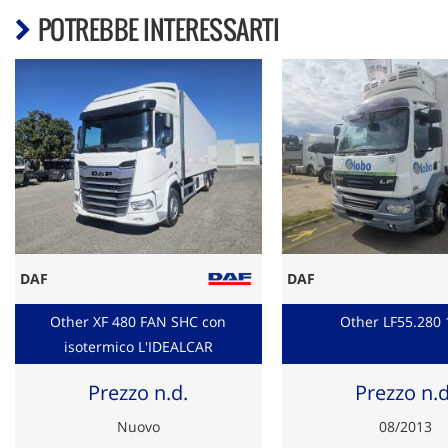
POTREBBE INTERESSARTI
DAF
DAF
Other XF 480 FAN SHC con
Other LF55.280 
isotermico L'IDEALCAR
Prezzo n.d.
Prezzo n.d
Nuovo
08/2013