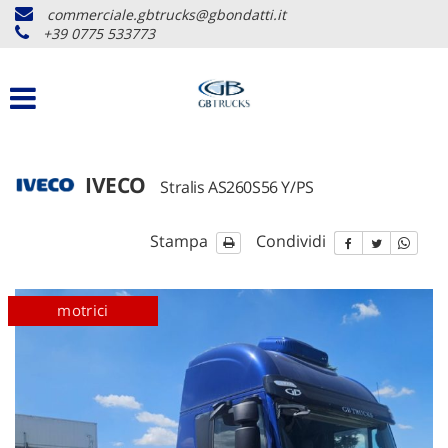
commerciale.gbtrucks@gbondatti.it
+39 0775 533773
IVECO
Stralis AS260S56 Y/PS
Stampa
Condividi
disponibile
motrici
disponib