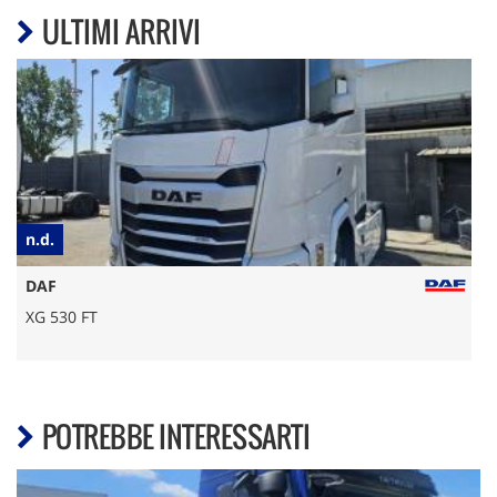
ULTIMI ARRIVI
n.d.
€
DAF
XG 530 FT
POTREBBE INTERESSARTI