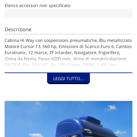
Elenco accessori non specificato
Descrizione
Cabina Hi Way con sospensioni pneumatiche, Blu metallizzato
Motore Cursor 13, 560 hp, Emissioni di Scarico Euro 6, Cambio
Eurotronic, 12 marce, ZF Intarder, Navigatore, frigorifero,
Clima da fermo, Passo 4200 mm, Anno di immatricolazione:
04/2016, Km: 816.107, Gru DN Cranes 24000, 5 sfili con
radiocomando, Cassone fisso 5200 mm con sponde in
alluminio TR1H80, campana di traino, Allestimento nuovo
LEGGI TUTTO...