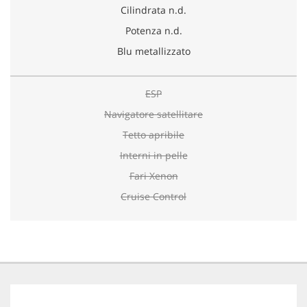
Cilindrata n.d.
Potenza n.d.
Blu metallizzato
ESP
Navigatore satellitare
Tetto apribile
Interni in pelle
Fari Xenon
Cruise Control