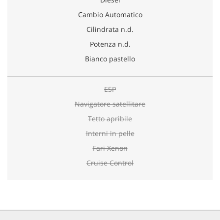
Cambio Automatico
Cilindrata n.d.
Potenza n.d.
Bianco pastello
ESP
Navigatore satellitare
Tetto apribile
Interni in pelle
Fari Xenon
Cruise Control