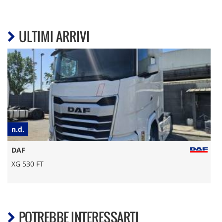
ULTIMI ARRIVI
n.d.
€
DAF
XG 530 FT
POTREBBE INTERESSARTI