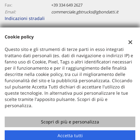
Fax:
+39 334 649 2627
Email:
commerciale.gbtrucks@gbondatti.it
Indicazioni stradali
Cookie policy
Dati fiscali:
Gb Trucks Srl
Questo sito e gli strumenti di terze parti in esso integrati
Via Praga, 1, Paliano (FR)
trattano dati personali (es. dati di navigazione o indirizzi IP) e
C.F/P.IVA:
02669460608
fanno uso di Cookie, Pixel, Tags o altri identificatori necessari
per il funzionamento e per il raggiungimento delle finalità
Registro delle imprese:
FR
descritte nella cookie policy, tra cui il miglioramento delle
funzionalità del sito e la pubblicità personalizzata. Cliccando
sul pulsante Accetta Tutti dichiari di accettare l'utilizzo di
queste tecnologie. In alternativa puoi personalizzare le tue
scelte tramite l'apposito pulsante. Scopri di più e
personalizza.
Scopri di più e personalizza
Copyright © 2026 GestionaleAuto.com S.r.l., Tutti i diritti
riservati -
Leggi l'informativa sulla privacy
-
Cookie Policy
Chiama
Contatta un consulente
Sito creato da:
GestionaleAuto.com
Accetta tutti