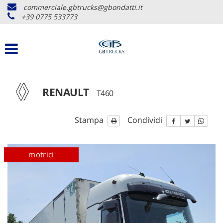
commerciale.gbtrucks@gbondatti.it
+39 0775 533773
RENAULT
T460
Stampa
Condividi
disponibile
motrici
disponib