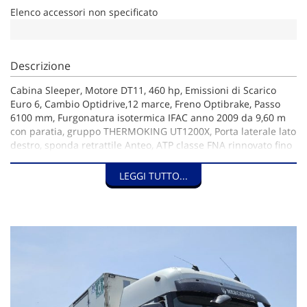
Elenco accessori non specificato
Descrizione
Cabina Sleeper, Motore DT11, 460 hp, Emissioni di Scarico
Euro 6, Cambio Optidrive,12 marce, Freno Optibrake, Passo
6100 mm, Furgonatura isotermica IFAC anno 2009 da 9,60 m
con paratia, gruppo THERMOKING UT1200X, Porta laterale lato
destro, sponda retrattile Anteo, ATP classe FNA rinnovato fino
a maggio 2030, Anno di immatricolazione: 02/2015, Km:
1.033.963 (motore rifatto con evidenza della fattura a 647.905
LEGGI TUTTO...
KM), Portata utile: 11.780 Kg