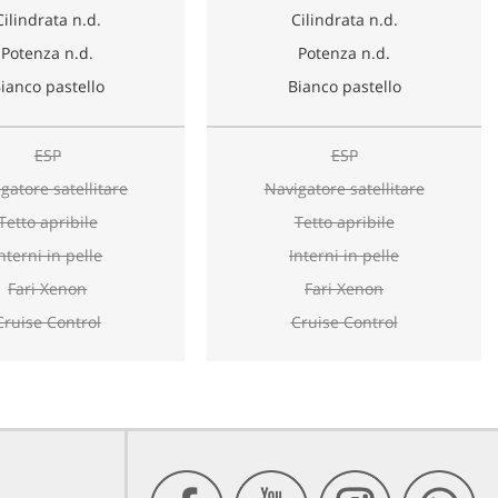
Cilindrata n.d.
Cilindrata n.d.
Potenza n.d.
Potenza n.d.
ianco pastello
Bianco pastello
ESP
ESP
gatore satellitare
Navigatore satellitare
Tetto apribile
Tetto apribile
nterni in pelle
Interni in pelle
Fari Xenon
Fari Xenon
Cruise Control
Cruise Control