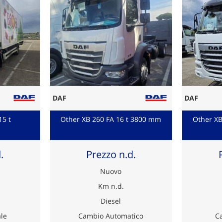
DAF
DAF
15 t
Other XB 260 FA 16 t 3800 mm
Other XB
.
Prezzo n.d.
Nuovo
Km n.d.
Diesel
le
Cambio Automatico
C