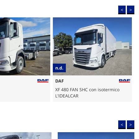
<
>
n.d.
n
DAF
XF 480 FAN SHC con isotermico
L'IDEALCAR
<
>