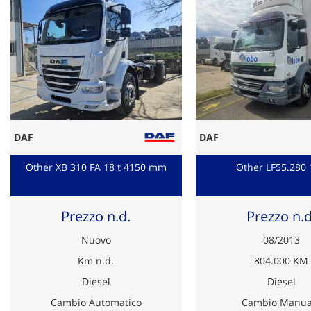
DAF
DAF
Other XB 310 FA 18 t 4150 mm
Other LF55.280 
Prezzo n.d.
Prezzo n.d
Nuovo
08/2013
Km n.d.
804.000 KM
Diesel
Diesel
Cambio Automatico
Cambio Manua