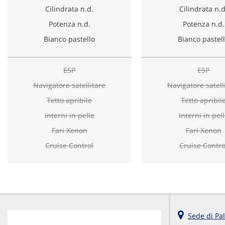
Cilindrata n.d.
Cilindrata n.d
Potenza n.d.
Potenza n.d.
Bianco pastello
Bianco pastel
ESP
ESP
Navigatore satellitare
Navigatore satell
Tetto apribile
Tetto apribil
Interni in pelle
Interni in pel
Fari Xenon
Fari Xenon
Cruise Control
Cruise Contro
Sede di Pa