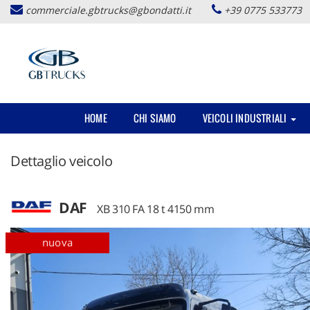
commerciale.gbtrucks@gbondatti.it
+39 0775 533773
HOME
CHI SIAMO
VEICOLI INDUSTRIALI
Dettaglio veicolo
DAF
XB 310 FA 18 t 4150 mm
motrici
disponibile