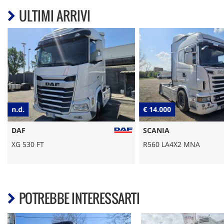
ULTIMI ARRIVI
n.d.
€ 14.000
DAF
SCANIA
XG 530 FT
R560 LA4X2 MNA
POTREBBE INTERESSARTI