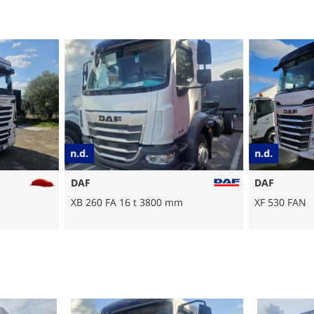
n.d.
n.d.
DAF
DAF
XB 260 FA 16 t 3800 mm
XF 530 FAN