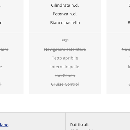
.
Cilindrata n.d.
Potenza n.d.
lo
Bianco pastello
B
ESP
itare
Navigatore satellitare
Navi
e
Tetto apribile
le
Interni in pelle
I
Fari Xenon
l
Cruise Control
liano
Dati fiscali: