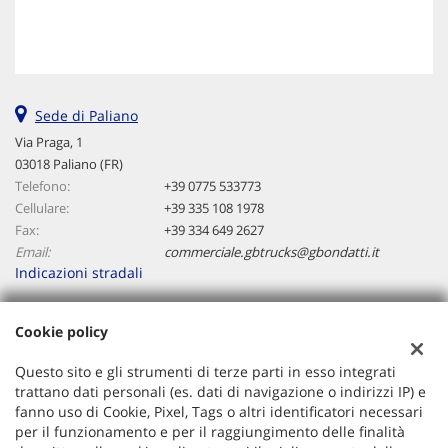
Sede di Paliano
Via Praga, 1
03018 Paliano (FR)
Telefono:
+39 0775 533773
Cellulare:
+39 335 108 1978
Fax:
+39 334 649 2627
Email:
commerciale.gbtrucks@gbondatti.it
Indicazioni stradali
Cookie policy
Dati fiscali:
Gb Trucks Srl
Questo sito e gli strumenti di terze parti in esso integrati
Via Praga, 1, Paliano (FR)
trattano dati personali (es. dati di navigazione o indirizzi IP) e
C.F/P.IVA:
02669460608
fanno uso di Cookie, Pixel, Tags o altri identificatori necessari
per il funzionamento e per il raggiungimento delle finalità
Registro delle imprese:
FR