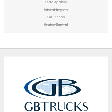
Tetto apribile
Interni in pelle
Fari Xenon
Cruise Control