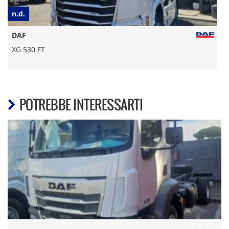
n.d.
€
DAF
XG 530 FT
POTREBBE INTERESSARTI