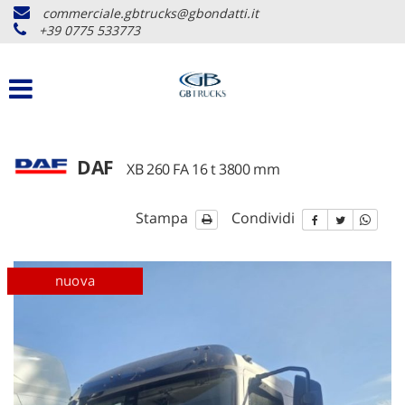
commerciale.gbtrucks@gbondatti.it
+39 0775 533773
DAF
XB 260 FA 16 t 3800 mm
Stampa
Condividi
motrici
disponibile